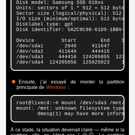
Disk model: Samsung SSD 610xs

Units: sectors of 1 * 512 = 512 bytes

Sector size (logical/physical): 512 byte
I/O size (minimum/optimal): 512 bytes / 
Disklabel type: gpt

Disk identifier: 5A2C0C90-61D9-1BBV-96C1
Device         Start        End    Secto
/dev/sda1       2048     411647     4096
/dev/sda2     411648     444415      327
/dev/sda3     444416  124205055  123760
/dev/sda4  124205056  125825023    1619
Ensuite, j’ai essayé de monter la partition
principale de
Windows
:
root@livecd:~# mount /dev/sda3 /mnt/

mount: /mnt: unknown filesystem type 'Bi
       dmesg(1) may have more informati
À ce stade, la situation devenait claire — même si la