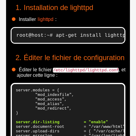
Installation de lighttpd
Installer
lighttpd
:
root@host:~# apt-get install lighttpd
Éditer le fichier de configuration
Éditer le fichier
, et
/etc/lighttpd/lighttpd.conf
ajouter cette ligne :
server.modules = (

        "mod_indexfile",

        "mod_access",

        "mod_alias",

        "mod_redirect",

)

server.dir-listing          = "enable"
server.document-root        = "/var/www/html"

server.upload-dirs          = ( "/var/cache/lightt
server.errorlog             = "/var/log/lighttpd/e