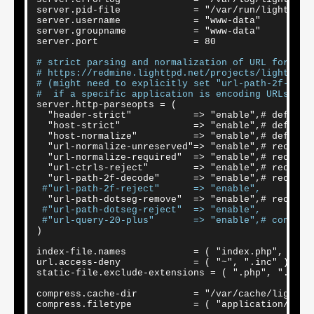
server.pid-file             = "/var/run/lighttpd.p
server.username             = "www-data"

server.groupname            = "www-data"

server.port                 = 80

# strict parsing and normalization of URL for con
# https://redmine.lighttpd.net/projects/lighttpd/
# (might need to explicitly set "url-path-2f-deco
#  if a specific application is encoding URLs ins
server.http-parseopts = (

  "header-strict"           => "enable",# default

  "host-strict"             => "enable",# default

  "host-normalize"          => "enable",# default

  "url-normalize-unreserved"=> "enable",# recommen
  "url-normalize-required"  => "enable",# recommen
  "url-ctrls-reject"        => "enable",# recommen
  "url-path-2f-decode"      => "enable",# recommen
#"url-path-2f-reject"      => "enable",
  "url-path-dotseg-remove"  => "enable",# recommen
#"url-path-dotseg-reject"  => "enable",
#"url-query-20-plus"       => "enable",# consist
)

index-file.names            = ( "index.php", "inde
url.access-deny             = ( "~", ".inc" )

static-file.exclude-extensions = ( ".php", ".pl", 
compress.cache-dir          = "/var/cache/lighttpd
compress.filetype           = ( "application/javas