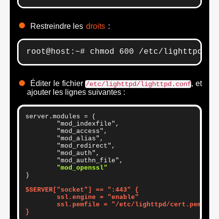
Restreindre les
droits
:
root@host:~# chmod 600 /etc/lighttpd/ce
Éditer le fichier
, et
/etc/lighttpd/lighttpd.conf
ajouter les lignes suivantes :
server.modules = (

	"mod_indexfile",

	"mod_access",

	"mod_alias",

 	"mod_redirect",

	"mod_auth",

	"mod_authn_file",

"mod_openssl"
)

$SERVER["socket"] == ":443" {

	ssl.engine = "enable"

	ssl.pemfile = "/etc/lighttpd/cert.pem"

}