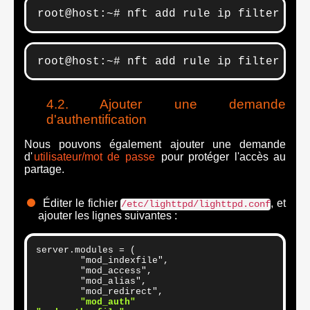
root@host:~# nft add rule ip filter INP
root@host:~# nft add rule ip filter INP
Ajouter une demande
d'authentification
Nous pouvons également ajouter une demande
d'
utilisateur/mot de passe
pour protéger l'accès au
partage.
Éditer le fichier
, et
/etc/lighttpd/lighttpd.conf
ajouter les lignes suivantes :
server.modules = (

	"mod_indexfile",

	"mod_access",

	"mod_alias",

 	"mod_redirect",

"mod_auth"
