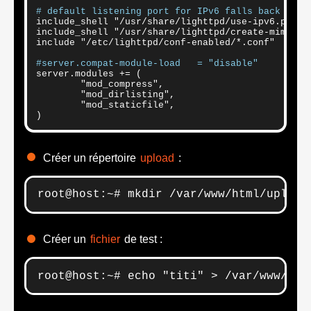
# default listening port for IPv6 falls back to t
include_shell "/usr/share/lighttpd/use-ipv6.pl " +
include_shell "/usr/share/lighttpd/create-mime.con
include "/etc/lighttpd/conf-enabled/*.conf"

#server.compat-module-load   = "disable"
server.modules += (

        "mod_compress",

        "mod_dirlisting",

        "mod_staticfile",

)
Créer un répertoire
upload
:
root@host:~# mkdir /var/www/html/upload
Créer un
fichier
de test :
root@host:~# echo "titi" > /var/www/htm