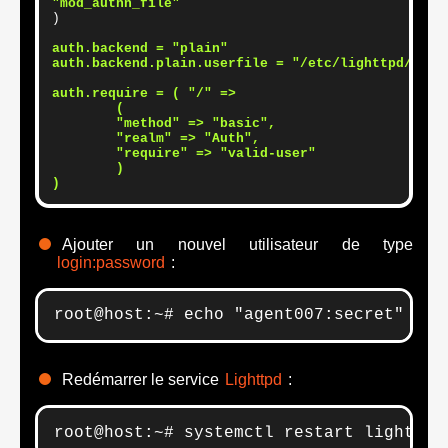
"mod_authn_file"
)

auth.backend = "plain"

auth.backend.plain.userfile = "/etc/lighttpd/light
auth.require = ( "/" =>

        (

        "method" => "basic",

        "realm" => "Auth",

        "require" => "valid-user"

        )

)
Ajouter un nouvel utilisateur de type
login:password
:
root@host:~# echo "agent007:secret" > /
Redémarrer le service
Lighttpd
:
root@host:~# systemctl restart lighttpd