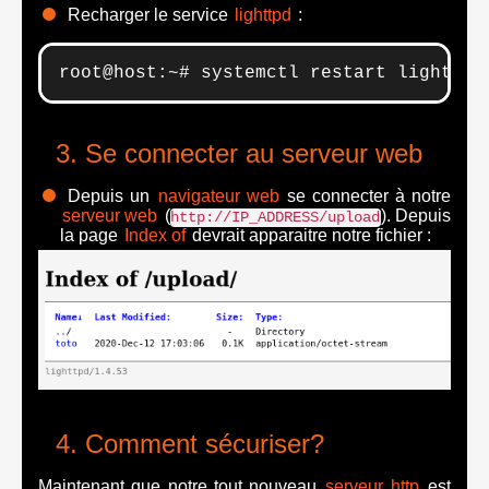
Recharger le service
lighttpd
:
root@host:~# systemctl restart lighttpd
Se connecter au serveur web
Depuis un
navigateur web
se connecter à notre
serveur web
(
). Depuis
http://IP_ADDRESS/upload
la page
Index of
devrait apparaitre notre fichier :
Comment sécuriser?
Maintenant que notre tout nouveau
serveur http
est