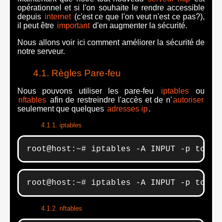
opérationnel et si l'on souhaite le rendre accessible
depuis
internet
(c'est ce que l'on veut n'est ce pas?),
il peut être
important
d'en augmenter la sécurité.
Nous allons voir ici comment améliorer la sécurité de
notre serveur.
Règles Pare-feu
Nous pouvons utiliser les pare-feu
iptables
ou
nftables
afin de restreindre l'accès et de n'
autoriser
seulement que quelques
adresses ip
.
iptables
root@host:~# iptables -A INPUT -p tcp -
root@host:~# iptables -A INPUT -p tcp -
nftables