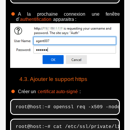
A la prochaine connexion une fenêtre
d'
authentification
apparaitra :
Ajouter le support https
Créer un
certificat auto-signé
:
root@host:~# openssl req -x509 -nodes -
root@host:~# cat /etc/ssl/private/light