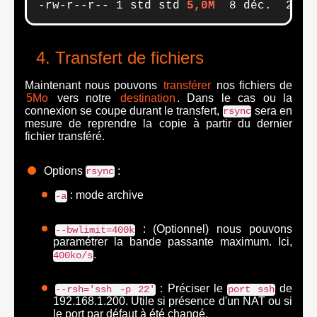
-rw-r--r-- 1 std std 
5,0M
  8 déc.  23:4
Transfert de fichiers
Maintenant nous pouvons
transférer
nos fichiers de
5Mo
vers notre
destination
. Dans le cas ou la
connexion se coupe durant le transfert,
sera en
rsync
mesure de reprendre la copie à partir du dernier
fichier transféré.
Options
:
rsync
: mode archive
-a
: (Optionnel) nous pouvons
--bwlimit=400k
paramétrer la bande passante maximum. Ici,
.
400ko/s
: Préciser le
de
--rsh='ssh -p 22'
port ssh
192.168.1.200. Utile si présence d'un NAT ou si
le port par défaut à été changé.