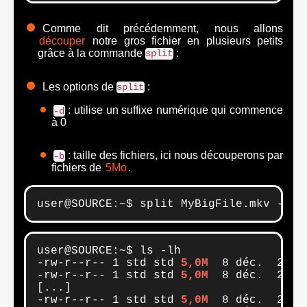
Comme dit précédemment, nous allons
découper
notre gros fichier en plusieurs petits
grâce à la commande
:
split
Les options de
:
split
: utilise un suffixe numérique qui commence
-d
à 0
: taille des fichiers, ici nous découperons par
-b
fichiers de
5Mo
.
user@SOURCE:~$ split MyBigFile.mkv -d -
user@SOURCE:~$ ls -lh

-rw-r--r-- 1 std std 
5,0M
  8 déc.  23:47
-rw-r--r-- 1 std std 
5,0M
  8 déc.  23:47
[...]

-rw-r--r-- 1 std std 
5,0M
  8 déc.  23:48