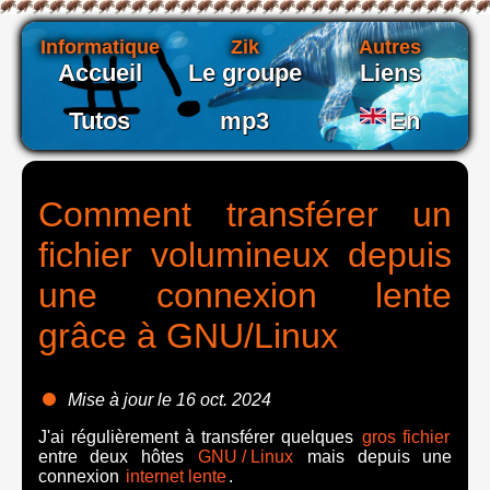
Informatique
Zik
Autres
Accueil
Le groupe
Liens
Tutos
mp3
En
Comment transférer un
fichier volumineux depuis
une connexion lente
grâce à GNU/Linux
Mise à jour le 16 oct. 2024
J'ai régulièrement à transférer quelques
gros fichier
entre deux hôtes
GNU
/
Linux
mais depuis une
connexion
internet lente
.