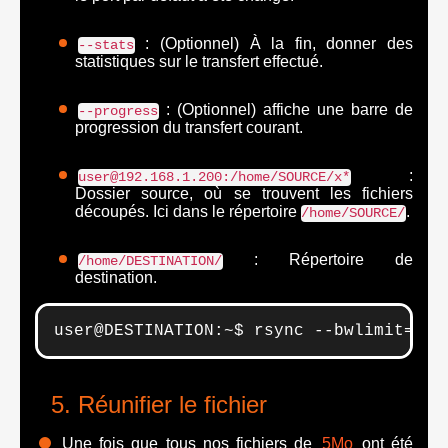
: (Optionnel) À la fin, donner des
--stats
statistiques sur le transfert effectué.
: (Optionnel) affiche une barre de
--progress
progression du transfert courant.
:
user@192.168.1.200:/home/SOURCE/x*
Dossier source, où se trouvent les fichiers
découpés. Ici dans le répertoire
.
/home/SOURCE/
: Répertoire de
/home/DESTINATION/
destination.
user@DESTINATION:~$ rsync --bwlimit=400
Réunifier le fichier
Une fois que tous nos fichiers de
5Mo
ont été