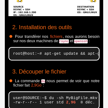
Installation des outils
Pour transférer nos
fichiers
, nous aurons besoin
sur nos deux machines de
et
:
rsync
openssh
root@host:~# apt-get update && apt-get 
Découper le fichier
La commande
nous permet de voir que notre
du
fichier fait
2,9Go
:
user@SOURCE:~$ du -sh MyBigFile.mkv

-rw-r--r-- 1 user std 
2,9G
  8 déc.  12: