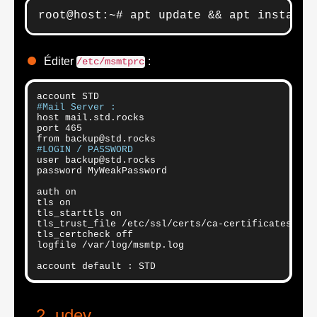
root@host:~# apt update && apt install 
Éditer
:
/etc/msmtprc
#Mail Server : 
host mail.std.rocks

port 465

#LOGIN / PASSWORD 
user backup@std.rocks

password MyWeakPassword

auth on

tls on

tls_starttls on

tls_trust_file /etc/ssl/certs/ca-certificates.crt

tls_certcheck off

logfile /var/log/msmtp.log

account default : STD
udev