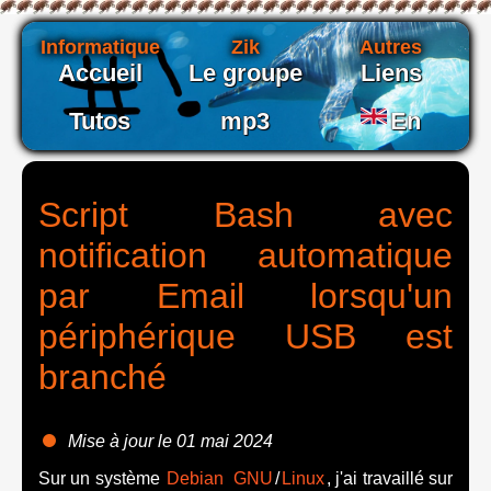
Informatique
Zik
Autres
Accueil
Le groupe
Liens
Tutos
mp3
En
Script Bash avec
notification automatique
par Email lorsqu'un
périphérique USB est
branché
Mise à jour le 01 mai 2024
Sur un système
Debian
GNU
/
Linux
, j'ai travaillé sur