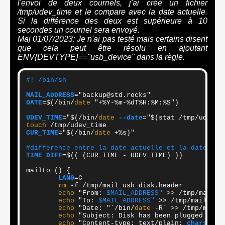
l'envoi de deux courriels, j'ai créé un fichier
/tmp/udev_time et le compare avec la date actuelle.
Si la différence des deux est supérieure à 10
secondes un courriel sera envoyé.
Maj 01/07/2023: Je n'ai pas testé mais certains disent
que cela peut être résolu en ajoutant
ENV{DEVTYPE}=="usb_device" dans la règle.
#! /bin/sh 
MAIL_ADDRESS
DATE
=$(/bin/
date
 "+%Y-%m-%dT%H:%M:%S")

UDEV_TIME
="$(/bin/
date
--date
="$(stat /tmp/udev_t
touch
CUR_TIME
="$(/bin/
date
 +%s)"

#difference entre la date actuelle et la date de 
TIME_DIFF
=$(( (CUR_TIME - UDEV_TIME) ))

mailto () {

LANG
=C

rm
 -f /tmp/mail_usb_disk.header

echo
 "From: 
$MAIL_ADDRESS"
 >> /tmp/mail_us
echo
 "To: 
$MAIL_ADDRESS"
 >> /tmp/mail_usb_
echo
 "Date: "`/bin/
date
 -R` >> /tmp/mail_u
echo
 "Subject: Disk has been plugged in" >
echo
 "Content-type: text/plain; 
charset
=u