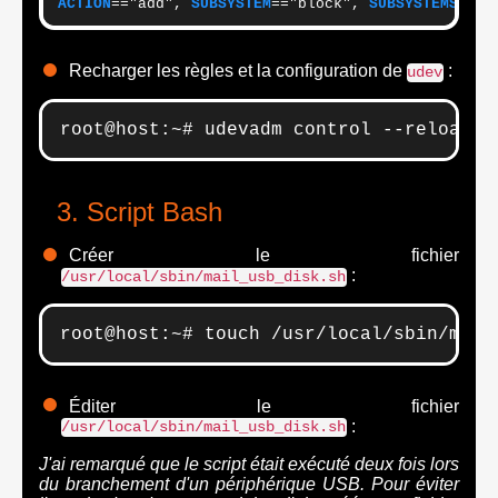
ACTION
=="add", 
SUBSYSTEM
=="block", 
SUBSYSTEMS
=="u
Recharger les règles et la configuration de
:
udev
root@host:~# udevadm control --reload
Script Bash
Créer le fichier
:
/usr/local/sbin/mail_usb_disk.sh
root@host:~# touch /usr/local/sbin/mail
Éditer le fichier
:
/usr/local/sbin/mail_usb_disk.sh
J'ai remarqué que le script était exécuté deux fois lors
du branchement d'un périphérique USB. Pour éviter