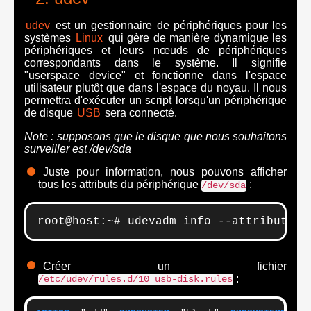
udev
est un gestionnaire de périphériques pour les
systèmes
Linux
qui gère de manière dynamique les
périphériques et leurs nœuds de périphériques
correspondants dans le système. Il signifie
"userspace device" et fonctionne dans l'espace
utilisateur plutôt que dans l'espace du noyau. Il nous
permettra d'exécuter un script lorsqu'un périphérique
de disque
USB
sera connecté.
Note : supposons que le disque que nous souhaitons
surveiller est /dev/sda
Juste pour information, nous pouvons afficher
tous les attributs du périphérique
:
/dev/sda
root@host:~# udevadm info --attribute-w
Créer un fichier
:
/etc/udev/rules.d/10_usb-disk.rules