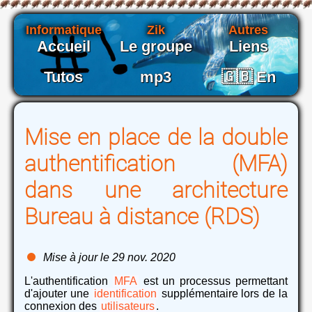
Informatique
Zik
Autres
Accueil
Le groupe
Liens
Tutos
mp3
🇬🇧 En
Mise en place de la double
authentification (MFA)
dans une architecture
Bureau à distance (RDS)
Mise à jour le 29 nov. 2020
L'authentification
MFA
est un processus permettant
d'ajouter une
identification
supplémentaire lors de la
connexion des
utilisateurs
.