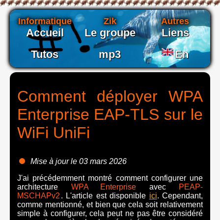
Informatique
Zik
Autres
Accueil
Le groupe
Liens
Tutos
mp3
En
Comment déployer WPA
Enterprise EAP-TLS sur le
WiFi UniFi
Mise à jour le 03 mars 2026
J'ai précédemment montré comment configurer une
architecture
WPA Enterprise
avec
PEAP-
MSCHAPv2
. L'article est disponible
ici
. Cependant,
comme mentionné, et bien que cela soit relativement
simple à configurer, cela peut ne pas être considéré