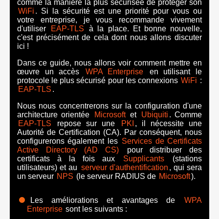
comme la manière la plus sécurisée de protéger son
WiFi
. Si la sécurité est une priorité pour vous ou
votre entreprise, je vous recommande vivement
d'utiliser
EAP-TLS
à la place. Et bonne nouvelle,
c'est précisément de cela dont nous allons discuter
ici !
Dans ce guide, nous allons voir comment mettre en
œuvre un accès
WPA Enterprise
en utilisant le
protocole le plus sécurisé pour les connexions
WiFi
:
EAP-TLS
.
Nous nous concentrerons sur la configuration d'une
architecture orientée
Microsoft
et
Ubiquiti
. Comme
EAP-TLS
repose sur une
PKI
, il nécessite une
Autorité de Certification (CA). Par conséquent, nous
configurerons également les
Services de Certificats
Active Directory (AD CS)
pour distribuer des
certificats à la fois aux
Supplicants
(stations
utilisateurs) et au
serveur d'authentification
, qui sera
un serveur
NPS
(le serveur RADIUS de
Microsoft
).
Les améliorations et avantages de
WPA
Enterprise
sont les suivants :