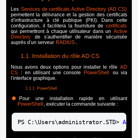
Les
Services de certificats Active Directory (AD CS)
permettent la délivrance et la gestion des certificats
d'infrastructure à clé publique (PKI). Dans cette
configuration, il facilitera la fourniture de
certificats
qui permettront à chaque utilisateur dans un
Active
Directory
de s'authentifier de manière sécurisée
auprès d'un serveur
RADIUS
.
Installation du rôle AD CS
Nous avons deux options pour installer le rôle
AD
CS
: en utilisant une console
PowerShell
ou via
l'interface graphique.
PowerShell
Pour une installation rapide en utilisant
PowerShell
, exécuter la commande suivante :
PS C:\Users\administrator.STD> 
Add-