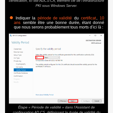
certification, ici std-ADCS-CA, élément clé de l’infrastructure
PKI sous Windows Server.
Indiquer la
période de validité
du
certificat
,
10
ans
semble être une bonne durée, étant donné
que nous serons probablement tous morts d'ici là :
Étape « Période de validité » dans l’Assistant de
configuration AD CS, définissant la durée de validité du