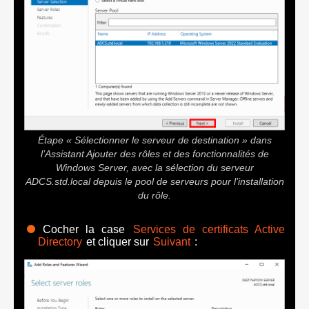
Étape « Sélectionner le serveur de destination » dans
l’Assistant Ajouter des rôles et des fonctionnalités de
Windows Server, avec la sélection du serveur
ADCS.std.local depuis le pool de serveurs pour l’installation
du rôle.
Cocher la case
Services de certificats Active
Directory
et cliquer sur
Suivant
: