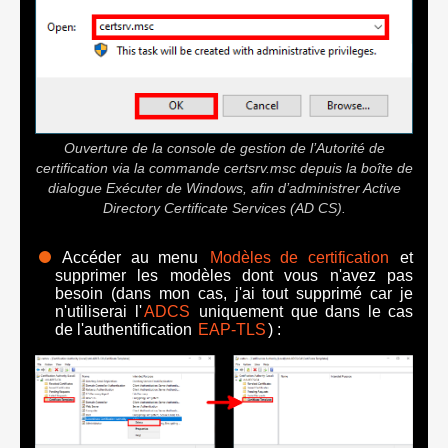
Ouverture de la console de gestion de l’Autorité de
certification via la commande certsrv.msc depuis la boîte de
dialogue Exécuter de Windows, afin d’administrer Active
Directory Certificate Services (AD CS).
Accéder au menu
Modèles de certification
et
supprimer les modèles dont vous n'avez pas
besoin (dans mon cas, j'ai tout supprimé car je
n'utiliserai l'
ADCS
uniquement que dans le cas
de l'authentification
EAP-TLS
) :