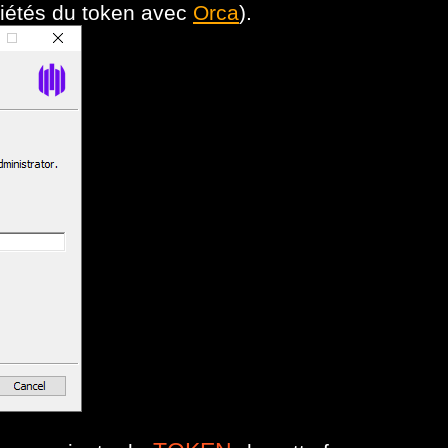
riétés du token avec
Orca
).