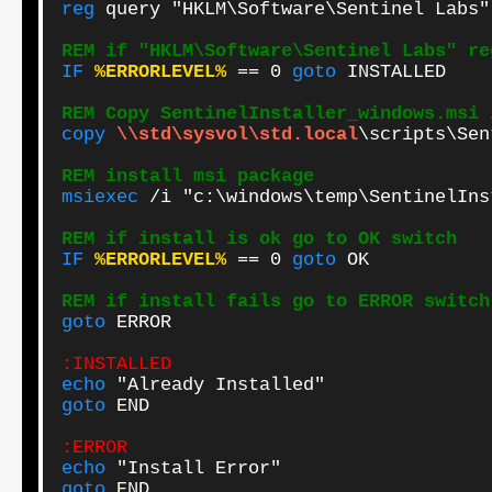
reg
 query "HKLM\Software\Sentinel Labs"

REM if "HKLM\Software\Sentinel Labs" re
IF
%ERRORLEVEL%
 == 0 
goto
 INSTALLED

REM Copy SentinelInstaller_windows.msi 
copy
\\std\sysvol\std.local
\scripts\Sen
REM install msi package
msiexec
 /i "c:\windows\temp\SentinelIns
REM if install is ok go to OK switch
IF
%ERRORLEVEL%
 == 0 
goto
 OK

REM if install fails go to ERROR switch
goto
 ERROR

echo
goto
 END

echo
goto
 END
