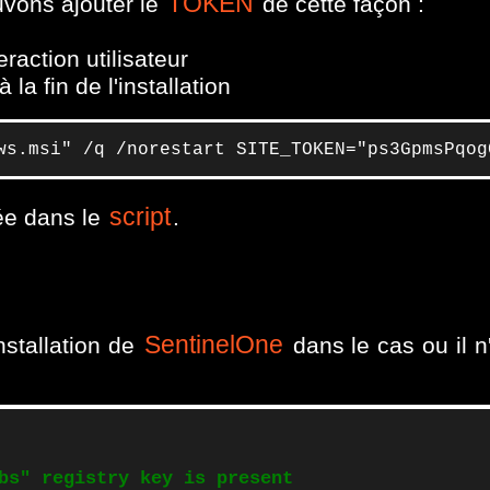
TOKEN
vons ajouter le
de cette façon :
raction utilisateur
la fin de l'installation
ws.msi" /q /norestart SITE_TOKEN="ps3GpmsPqog
script
ée dans le
.
SentinelOne
installation de
dans le cas ou il n
bs" registry key is present