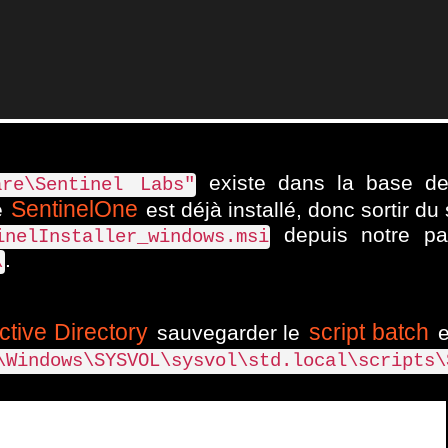
existe dans la base de 
are\Sentinel Labs"
SentinelOne
e
est déjà installé, donc sortir du s
depuis notre par
inelInstaller_windows.msi
.
\
.
tive Directory
script batch
sauvegarder le
e
\Windows\SYSVOL\sysvol\std.local\scripts\