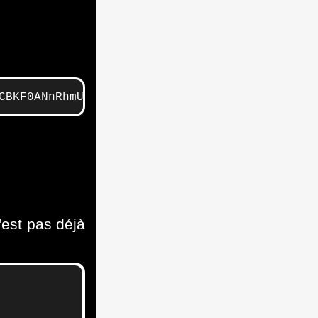
CBKF0ANnRhmUVptppZlKPMncnl2CGNG6cbaHia3yRHw6a
'est pas déjà