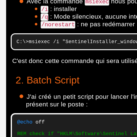
Avec la commande
nous pou
msiexec
: installer
/i
: Mode silencieux, aucune inte
/q
: ne pas redémarrer à 
/norestart
C:\>msiexec /i "SentinelInstaller_windo
C'est donc cette commande qui sera utilis
Batch Script
J'ai créé un petit script pour lancer l'
présent sur le poste :
@echo
 off

REM check if "HKLM\Software\Sentinel La