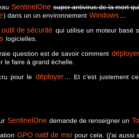
SentinelOne
veau
super antivirus de la mort qu
e
Windows
) dans un un environnement
…
outil de sécurité
n
qui utilise un moteur basé 
s
logicielles.
déploye
vraie question est de savoir comment
 le faire à grand échelle.
déployer
cru pour le
… Et c'est justement ce
SentinelOne
T
eur
demande de renseigner un
GPO natif de msi
lation
pour cela. (j'ai aussi