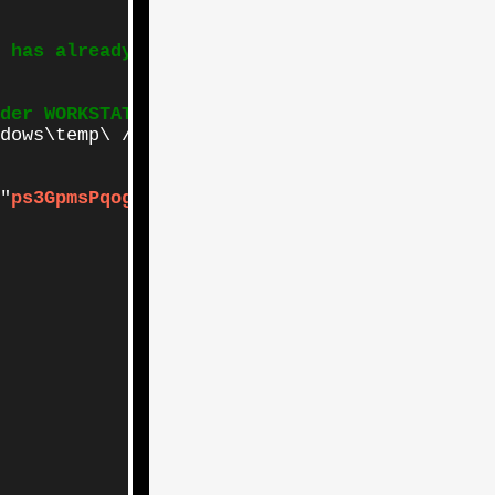
 has already been installed on this host, so
der WORKSTATION
dows\temp\ /Z /Y

"
ps3GpmsPqogCBKF0ANnRhmUVptppZlKPMncnl2CGNG6