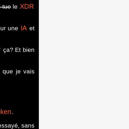
XDR
i tue
le
IA
sur une
et
r
ça? Et bien
 que je vais
oken
.
 essayé, sans