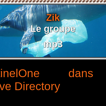
Zik
Le groupe
mp3
ntinelOne dan
ve Directory