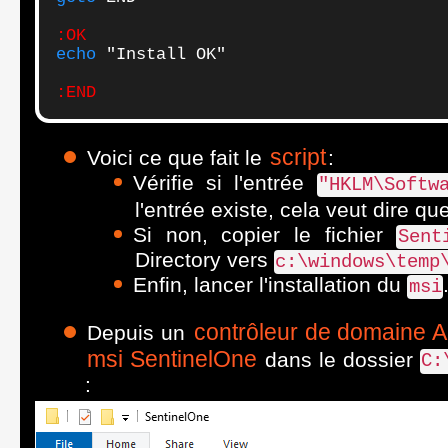
echo
 "Install OK"

:END
script
Voici ce que fait le
:
Vérifie si l'entrée
"HKLM\Softw
l'entrée existe, cela veut dire qu
Si non, copier le fichier
Sent
Directory vers
c:\windows\temp
Enfin, lancer l'installation du
msi
contrôleur de domaine Ac
Depuis un
msi SentinelOne
dans le dossier
C:
: