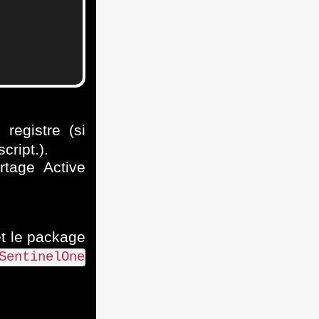
registre (si
cript.).
tage Active
t le package
SentinelOne