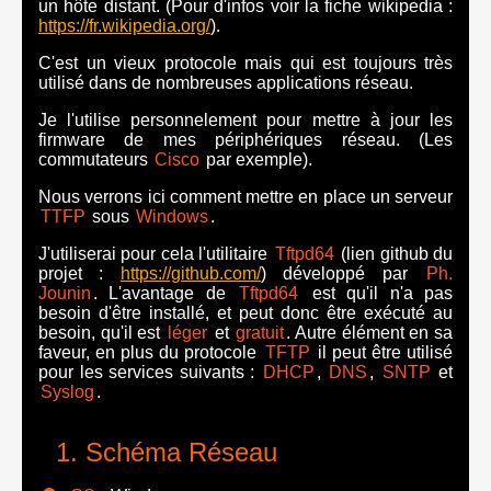
un hôte distant. (Pour d'infos voir la fiche wikipedia :
https://fr.wikipedia.org/
).
C'est un vieux protocole mais qui est toujours très
utilisé dans de nombreuses applications réseau.
Je l'utilise personnelement pour mettre à jour les
firmware de mes périphériques réseau. (Les
commutateurs
Cisco
par exemple).
Nous verrons ici comment mettre en place un serveur
TTFP
sous
Windows
.
J'utiliserai pour cela l'utilitaire
Tftpd64
(lien github du
projet :
https://github.com/
) développé par
Ph.
Jounin
. L'avantage de
Tftpd64
est qu'il n'a pas
besoin d'être installé, et peut donc être exécuté au
besoin, qu'il est
léger
et
gratuit
. Autre élément en sa
faveur, en plus du protocole
TFTP
il peut être utilisé
pour les services suivants :
DHCP
,
DNS
,
SNTP
et
Syslog
.
Schéma Réseau