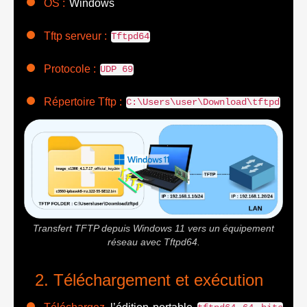
OS :
Windows
Tftp serveur :
Tftpd64
Protocole :
UDP 69
Répertoire Tftp :
C:\Users\user\Download\tftpd
Transfert TFTP depuis Windows 11 vers un équipement
réseau avec Tftpd64.
Téléchargement et exécution