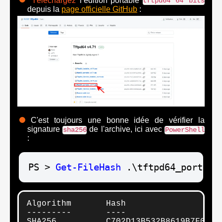
Téléchargez
l’édition portable
tftpd64 64 bits
depuis la
page officielle GitHub
:
C'est toujours une bonne idée de vérifier la
signature
de l'archive, ici avec
sha256
PowerShell
:
PS > 
Get-File
Hash
 .\tftpd64_portabl
Algorithm       Hash                   
---------       ----                   
SHA256          C702D13B532B8619B7F0577